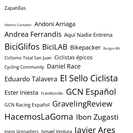
Zapatillas
Andoni Arriaga
Alberto Contador
Andrea Ferrandis
Aquí Nadie Entrena
BiciGlifos
BiciLAB
Bikepacker
Burgos-BH
Ciclistas épicos
Ciclismo Total San Juan
Daniel Race
Cycling Community
El Sello Ciclista
Eduardo Talavera
GCN Español
Ester Iniesta
FranMorcillo
GravelingReview
GCN Racing Español
HacemosLaGoma
Ibon Zugasti
Javier Ares
Ismael Ventura
Ineos Grenadiers