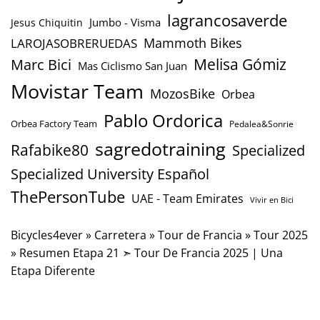
lagrancosaverde
Jumbo - Visma
Jesus Chiquitin
Mammoth Bikes
LAROJASOBRERUEDAS
Marc Bici
Melisa Gómiz
Mas Ciclismo San Juan
Movistar Team
MozosBike
Orbea
Pablo Ordorica
Orbea Factory Team
Pedalea&Sonrie
sagredotraining
Rafabike80
Specialized
Specialized University Español
ThePersonTube
UAE - Team Emirates
Vivir en Bici
Bicycles4ever
»
Carretera
»
Tour de Francia
»
Tour 2025
»
Resumen Etapa 21 ➣ Tour De Francia 2025 | Una
Etapa Diferente