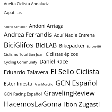
Vuelta Ciclista Andalucía
Zapatillas
Andoni Arriaga
Alberto Contador
Andrea Ferrandis
Aquí Nadie Entrena
BiciGlifos
BiciLAB
Bikepacker
Burgos-BH
Ciclistas épicos
Ciclismo Total San Juan
Daniel Race
Cycling Community
El Sello Ciclista
Eduardo Talavera
GCN Español
Ester Iniesta
FranMorcillo
GravelingReview
GCN Racing Español
HacemosLaGoma
Ibon Zugasti