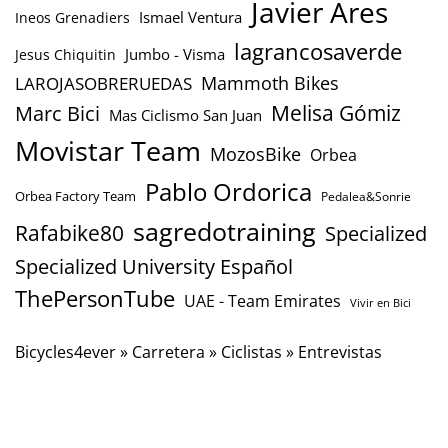
Javier Ares
Ismael Ventura
Ineos Grenadiers
lagrancosaverde
Jumbo - Visma
Jesus Chiquitin
Mammoth Bikes
LAROJASOBRERUEDAS
Marc Bici
Melisa Gómiz
Mas Ciclismo San Juan
Movistar Team
MozosBike
Orbea
Pablo Ordorica
Orbea Factory Team
Pedalea&Sonrie
sagredotraining
Rafabike80
Specialized
Specialized University Español
ThePersonTube
UAE - Team Emirates
Vivir en Bici
Bicycles4ever
»
Carretera
»
Ciclistas
»
Entrevistas