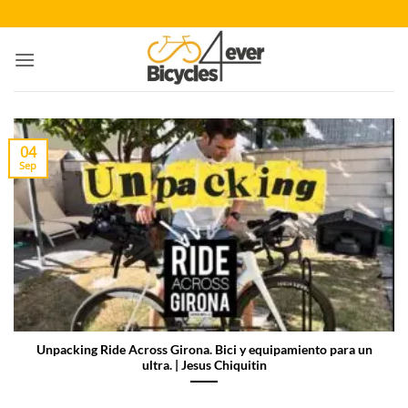
Saltar
al
contenido
04
Sep
Unpacking Ride Across Girona. Bici y equipamiento para un
ultra. | Jesus Chiquitin