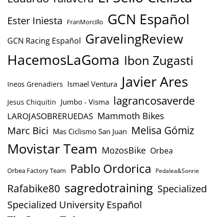
GCN Español
Ester Iniesta
FranMorcillo
GravelingReview
GCN Racing Español
HacemosLaGoma
Ibon Zugasti
Javier Ares
Ismael Ventura
Ineos Grenadiers
lagrancosaverde
Jumbo - Visma
Jesus Chiquitin
Mammoth Bikes
LAROJASOBRERUEDAS
Marc Bici
Melisa Gómiz
Mas Ciclismo San Juan
Movistar Team
MozosBike
Orbea
Pablo Ordorica
Orbea Factory Team
Pedalea&Sonrie
sagredotraining
Rafabike80
Specialized
Specialized University Español