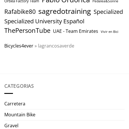
Orbea Factory Team
Pedalea&Sonrie
sagredotraining
Rafabike80
Specialized
Specialized University Español
ThePersonTube
UAE - Team Emirates
Vivir en Bici
Bicycles4ever
»
lagrancosaverde
CATEGORIAS
Carretera
Mountain Bike
Gravel