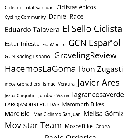
Ciclistas épicos
Ciclismo Total San Juan
Daniel Race
Cycling Community
El Sello Ciclista
Eduardo Talavera
GCN Español
Ester Iniesta
FranMorcillo
GravelingReview
GCN Racing Español
HacemosLaGoma
Ibon Zugasti
Javier Ares
Ismael Ventura
Ineos Grenadiers
lagrancosaverde
Jumbo - Visma
Jesus Chiquitin
Mammoth Bikes
LAROJASOBRERUEDAS
Marc Bici
Melisa Gómiz
Mas Ciclismo San Juan
Movistar Team
MozosBike
Orbea
Pablo Ordorica