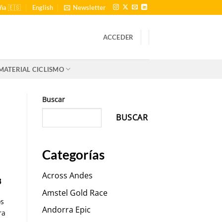
ña 🇪🇸
English
Newsletter
ACCEDER
MATERIAL CICLISMO
Buscar
BUSCAR
Categorías
Across Andes
3
Amstel Gold Race
os
Andorra Epic
ra