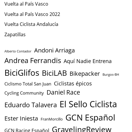
Vuelta al País Vasco
Vuelta al País Vasco 2022
Vuelta Ciclista Andalucía
Zapatillas
Andoni Arriaga
Alberto Contador
Andrea Ferrandis
Aquí Nadie Entrena
BiciGlifos
BiciLAB
Bikepacker
Burgos-BH
Ciclistas épicos
Ciclismo Total San Juan
Daniel Race
Cycling Community
El Sello Ciclista
Eduardo Talavera
GCN Español
Ester Iniesta
FranMorcillo
GravelingReview
GCN Racing Español