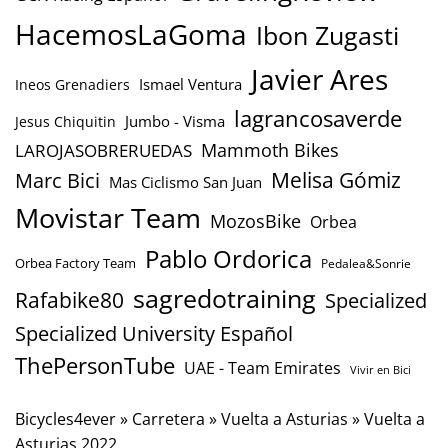
HacemosLaGoma
Ibon Zugasti
Javier Ares
Ismael Ventura
Ineos Grenadiers
lagrancosaverde
Jumbo - Visma
Jesus Chiquitin
Mammoth Bikes
LAROJASOBRERUEDAS
Marc Bici
Melisa Gómiz
Mas Ciclismo San Juan
Movistar Team
MozosBike
Orbea
Pablo Ordorica
Orbea Factory Team
Pedalea&Sonrie
sagredotraining
Rafabike80
Specialized
Specialized University Español
ThePersonTube
UAE - Team Emirates
Vivir en Bici
Bicycles4ever
»
Carretera
»
Vuelta a Asturias
»
Vuelta a
Asturias 2022