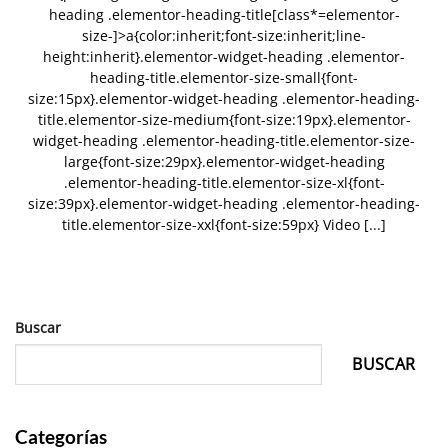
heading .elementor-heading-title[class*=elementor-
size-]>a{color:inherit;font-size:inherit;line-
height:inherit}.elementor-widget-heading .elementor-
heading-title.elementor-size-small{font-
size:15px}.elementor-widget-heading .elementor-heading-
title.elementor-size-medium{font-size:19px}.elementor-
widget-heading .elementor-heading-title.elementor-size-
large{font-size:29px}.elementor-widget-heading
.elementor-heading-title.elementor-size-xl{font-
size:39px}.elementor-widget-heading .elementor-heading-
title.elementor-size-xxl{font-size:59px} Video [...]
Buscar
BUSCAR
Categorías