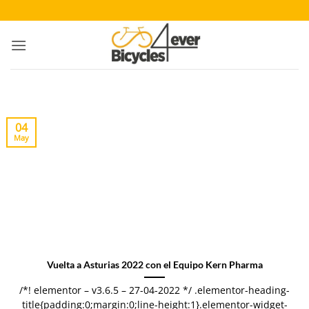
Saltar
al
contenido
04
May
Vuelta a Asturias 2022 con el Equipo Kern Pharma
/*! elementor – v3.6.5 – 27-04-2022 */ .elementor-heading-
title{padding:0;margin:0;line-height:1}.elementor-widget-