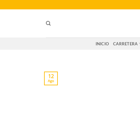
Saltar
al
contenido
INICIO
CARRETERA
12
Ago