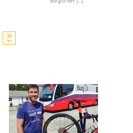
Burgos-BH: [...]
30
Ago