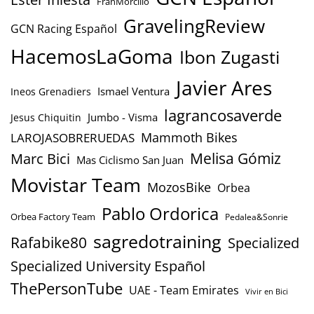
FranMorcillo
GravelingReview
GCN Racing Español
HacemosLaGoma
Ibon Zugasti
Javier Ares
Ismael Ventura
Ineos Grenadiers
lagrancosaverde
Jumbo - Visma
Jesus Chiquitin
Mammoth Bikes
LAROJASOBRERUEDAS
Marc Bici
Melisa Gómiz
Mas Ciclismo San Juan
Movistar Team
MozosBike
Orbea
Pablo Ordorica
Orbea Factory Team
Pedalea&Sonrie
sagredotraining
Rafabike80
Specialized
Specialized University Español
ThePersonTube
UAE - Team Emirates
Vivir en Bici