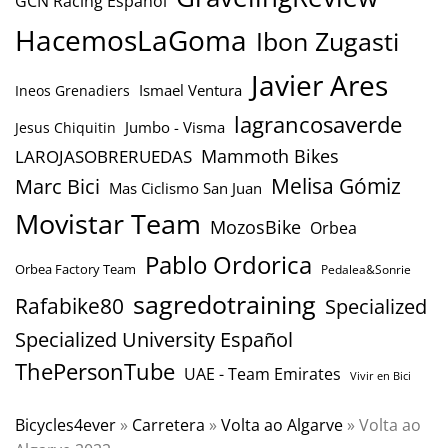
GCN Racing Español
HacemosLaGoma
Ibon Zugasti
Javier Ares
Ismael Ventura
Ineos Grenadiers
lagrancosaverde
Jumbo - Visma
Jesus Chiquitin
Mammoth Bikes
LAROJASOBRERUEDAS
Marc Bici
Melisa Gómiz
Mas Ciclismo San Juan
Movistar Team
MozosBike
Orbea
Pablo Ordorica
Orbea Factory Team
Pedalea&Sonrie
sagredotraining
Rafabike80
Specialized
Specialized University Español
ThePersonTube
UAE - Team Emirates
Vivir en Bici
Bicycles4ever
»
Carretera
»
Volta ao Algarve
»
Volta ao