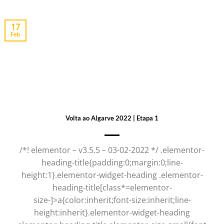
17
Feb
Volta ao Algarve 2022 | Etapa 1
/*! elementor – v3.5.5 – 03-02-2022 */ .elementor-
heading-title{padding:0;margin:0;line-
height:1}.elementor-widget-heading .elementor-
heading-title[class*=elementor-
size-]>a{color:inherit;font-size:inherit;line-
height:inherit}.elementor-widget-heading