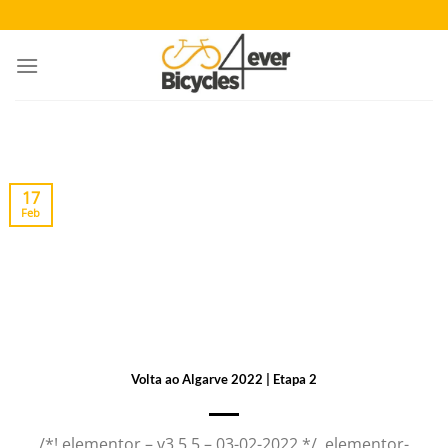
Saltar
al
contenido
17
Feb
Volta ao Algarve 2022 | Etapa 2
/*! elementor – v3.5.5 – 03-02-2022 */ .elementor-