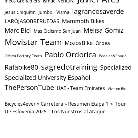
Ismael Ventura
Ineos Grenadiers
lagrancosaverde
Jumbo - Visma
Jesus Chiquitin
Mammoth Bikes
LAROJASOBRERUEDAS
Marc Bici
Melisa Gómiz
Mas Ciclismo San Juan
Movistar Team
MozosBike
Orbea
Pablo Ordorica
Orbea Factory Team
Pedalea&Sonrie
sagredotraining
Rafabike80
Specialized
Specialized University Español
ThePersonTube
UAE - Team Emirates
Vivir en Bici
Bicycles4ever
»
Carretera
»
Resumen Etapa 1 ➣ Tour
De Eslovenia 2025 | Los Nuestros al Ataque