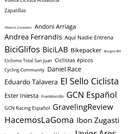
Vuelta Ciclista Andalucía
Zapatillas
Andoni Arriaga
Alberto Contador
Andrea Ferrandis
Aquí Nadie Entrena
BiciGlifos
BiciLAB
Bikepacker
Burgos-BH
Ciclistas épicos
Ciclismo Total San Juan
Daniel Race
Cycling Community
El Sello Ciclista
Eduardo Talavera
GCN Español
Ester Iniesta
FranMorcillo
GravelingReview
GCN Racing Español
HacemosLaGoma
Ibon Zugasti
Javier Ares