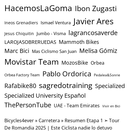
HacemosLaGoma
Ibon Zugasti
Javier Ares
Ismael Ventura
Ineos Grenadiers
lagrancosaverde
Jumbo - Visma
Jesus Chiquitin
Mammoth Bikes
LAROJASOBRERUEDAS
Marc Bici
Melisa Gómiz
Mas Ciclismo San Juan
Movistar Team
MozosBike
Orbea
Pablo Ordorica
Orbea Factory Team
Pedalea&Sonrie
sagredotraining
Rafabike80
Specialized
Specialized University Español
ThePersonTube
UAE - Team Emirates
Vivir en Bici
Bicycles4ever
»
Carretera
»
Resumen Etapa 1 ➣ Tour
De Romandia 2025 | Este Ciclista nadie lo detuvo