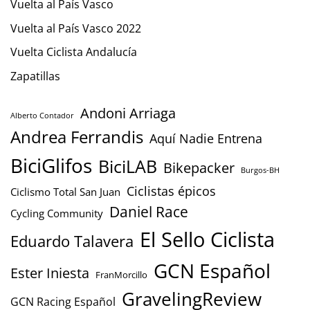
Vuelta al País Vasco
Vuelta al País Vasco 2022
Vuelta Ciclista Andalucía
Zapatillas
Andoni Arriaga
Alberto Contador
Andrea Ferrandis
Aquí Nadie Entrena
BiciGlifos
BiciLAB
Bikepacker
Burgos-BH
Ciclistas épicos
Ciclismo Total San Juan
Daniel Race
Cycling Community
El Sello Ciclista
Eduardo Talavera
GCN Español
Ester Iniesta
FranMorcillo
GravelingReview
GCN Racing Español