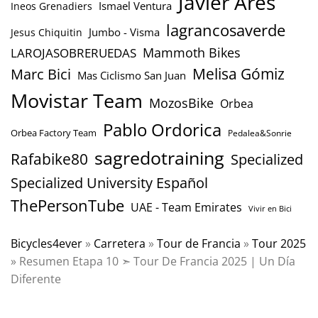
Javier Ares
Ismael Ventura
Ineos Grenadiers
lagrancosaverde
Jumbo - Visma
Jesus Chiquitin
Mammoth Bikes
LAROJASOBRERUEDAS
Marc Bici
Melisa Gómiz
Mas Ciclismo San Juan
Movistar Team
MozosBike
Orbea
Pablo Ordorica
Orbea Factory Team
Pedalea&Sonrie
sagredotraining
Rafabike80
Specialized
Specialized University Español
ThePersonTube
UAE - Team Emirates
Vivir en Bici
Bicycles4ever
»
Carretera
»
Tour de Francia
»
Tour 2025
»
Resumen Etapa 10 ➣ Tour De Francia 2025 | Un Día
Diferente