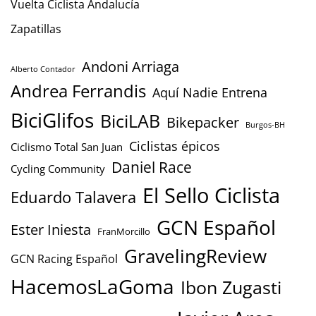
Vuelta Ciclista Andalucía
Zapatillas
Andoni Arriaga
Alberto Contador
Andrea Ferrandis
Aquí Nadie Entrena
BiciGlifos
BiciLAB
Bikepacker
Burgos-BH
Ciclistas épicos
Ciclismo Total San Juan
Daniel Race
Cycling Community
El Sello Ciclista
Eduardo Talavera
GCN Español
Ester Iniesta
FranMorcillo
GravelingReview
GCN Racing Español
HacemosLaGoma
Ibon Zugasti