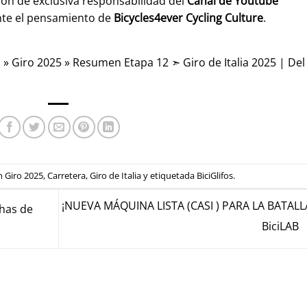
son de exclusiva responsabilidad del
Canal de Youtube
nte el pensamiento de
Bicycles4ever Cycling Culture
.
a
»
Giro 2025
»
Resumen Etapa 12 ➣ Giro de Italia 2025 | Del
en
Giro 2025
,
Carretera
,
Giro de Italia
y etiquetada
BiciGlifos
.
¡NUEVA MÁQUINA LISTA (CASI ) PARA LA BATALLA
has de
BiciLAB