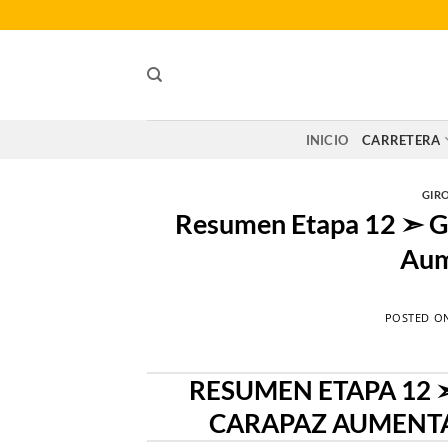
Saltar
al
contenido
INICIO
CARRETERA
GIRO
Resumen Etapa 12 ➣ Gir
Aum
POSTED O
RESUMEN ETAPA 12 ➣ 
CARAPAZ AUMENTA