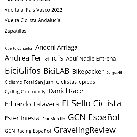
Vuelta al País Vasco 2022
Vuelta Ciclista Andalucía
Zapatillas
Andoni Arriaga
Alberto Contador
Andrea Ferrandis
Aquí Nadie Entrena
BiciGlifos
BiciLAB
Bikepacker
Burgos-BH
Ciclistas épicos
Ciclismo Total San Juan
Daniel Race
Cycling Community
El Sello Ciclista
Eduardo Talavera
GCN Español
Ester Iniesta
FranMorcillo
GravelingReview
GCN Racing Español