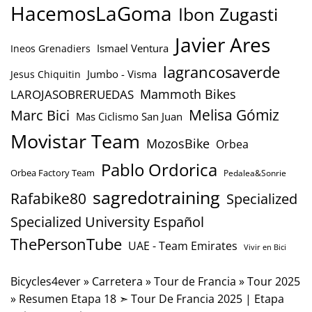
HacemosLaGoma
Ibon Zugasti
Javier Ares
Ismael Ventura
Ineos Grenadiers
lagrancosaverde
Jumbo - Visma
Jesus Chiquitin
Mammoth Bikes
LAROJASOBRERUEDAS
Marc Bici
Melisa Gómiz
Mas Ciclismo San Juan
Movistar Team
MozosBike
Orbea
Pablo Ordorica
Orbea Factory Team
Pedalea&Sonrie
sagredotraining
Rafabike80
Specialized
Specialized University Español
ThePersonTube
UAE - Team Emirates
Vivir en Bici
Bicycles4ever
»
Carretera
»
Tour de Francia
»
Tour 2025
»
Resumen Etapa 18 ➣ Tour De Francia 2025 | Etapa