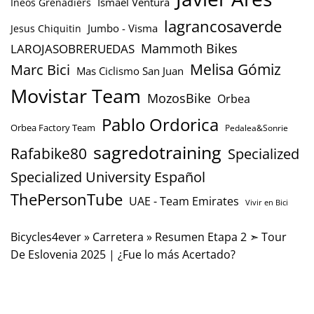
Ismael Ventura
Ineos Grenadiers
lagrancosaverde
Jumbo - Visma
Jesus Chiquitin
Mammoth Bikes
LAROJASOBRERUEDAS
Marc Bici
Melisa Gómiz
Mas Ciclismo San Juan
Movistar Team
MozosBike
Orbea
Pablo Ordorica
Orbea Factory Team
Pedalea&Sonrie
sagredotraining
Rafabike80
Specialized
Specialized University Español
ThePersonTube
UAE - Team Emirates
Vivir en Bici
Bicycles4ever
»
Carretera
»
Resumen Etapa 2 ➣ Tour
De Eslovenia 2025 | ¿Fue lo más Acertado?