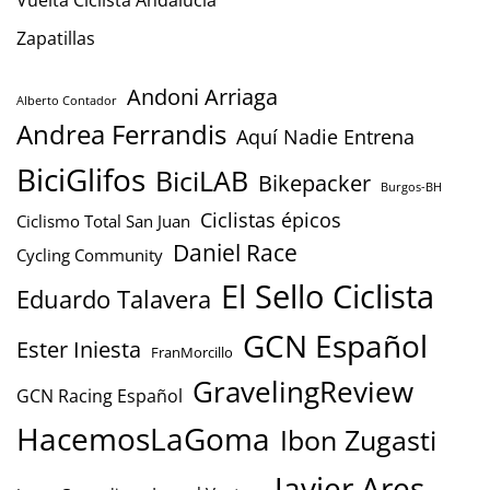
Vuelta Ciclista Andalucía
Zapatillas
Andoni Arriaga
Alberto Contador
Andrea Ferrandis
Aquí Nadie Entrena
BiciGlifos
BiciLAB
Bikepacker
Burgos-BH
Ciclistas épicos
Ciclismo Total San Juan
Daniel Race
Cycling Community
El Sello Ciclista
Eduardo Talavera
GCN Español
Ester Iniesta
FranMorcillo
GravelingReview
GCN Racing Español
HacemosLaGoma
Ibon Zugasti
Javier Ares