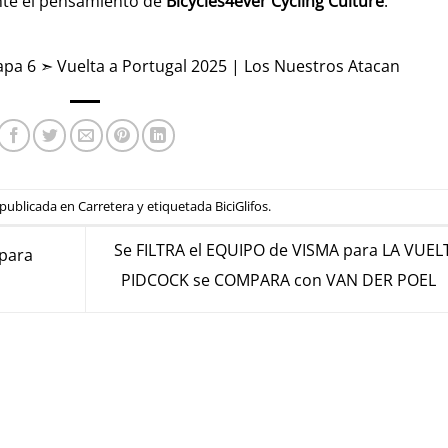
nte el pensamiento de
Bicycles4ever Cycling Culture
.
pa 6 ➣ Vuelta a Portugal 2025 | Los Nuestros Atacan
 publicada en
Carretera
y etiquetada
BiciGlifos
.
Se FILTRA el EQUIPO de VISMA para LA VUELT
para
PIDCOCK se COMPARA con VAN DER POEL