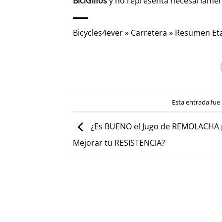
BiciGlifos
y no representa necesariame
Bicycles4ever
»
Carretera
»
Resumen Eta
Esta entrada fue
¿Es BUENO el Jugo de REMOLACHA 
Mejorar tu RESISTENCIA?