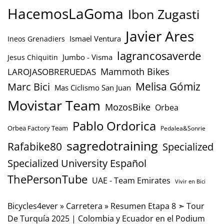
HacemosLaGoma
Ibon Zugasti
Javier Ares
Ismael Ventura
Ineos Grenadiers
lagrancosaverde
Jumbo - Visma
Jesus Chiquitin
Mammoth Bikes
LAROJASOBRERUEDAS
Marc Bici
Melisa Gómiz
Mas Ciclismo San Juan
Movistar Team
MozosBike
Orbea
Pablo Ordorica
Orbea Factory Team
Pedalea&Sonrie
sagredotraining
Rafabike80
Specialized
Specialized University Español
ThePersonTube
UAE - Team Emirates
Vivir en Bici
Bicycles4ever
»
Carretera
»
Resumen Etapa 8 ➣ Tour
De Turquía 2025 | Colombia y Ecuador en el Podium