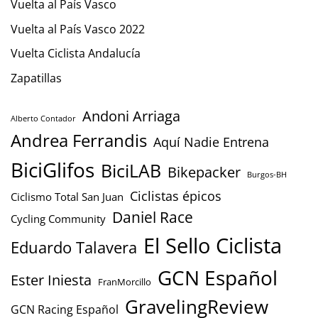
Vuelta al País Vasco
Vuelta al País Vasco 2022
Vuelta Ciclista Andalucía
Zapatillas
Andoni Arriaga
Alberto Contador
Andrea Ferrandis
Aquí Nadie Entrena
BiciGlifos
BiciLAB
Bikepacker
Burgos-BH
Ciclistas épicos
Ciclismo Total San Juan
Daniel Race
Cycling Community
El Sello Ciclista
Eduardo Talavera
GCN Español
Ester Iniesta
FranMorcillo
GravelingReview
GCN Racing Español