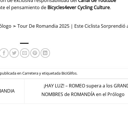
son de exclusiva responsabilidad del
Canal de Youtube
nte el pensamiento de
Bicycles4ever Cycling Culture
.
logo ➣ Tour De Romandia 2025 | Este Ciclista Sorprendió 
 publicada en
Carretera
y etiquetada
BiciGlifos
.
¡HAY LUZ! – ROMEO supera a los GRAN
MANDIA
NOMBRES de ROMANDÍA en el Prólogo