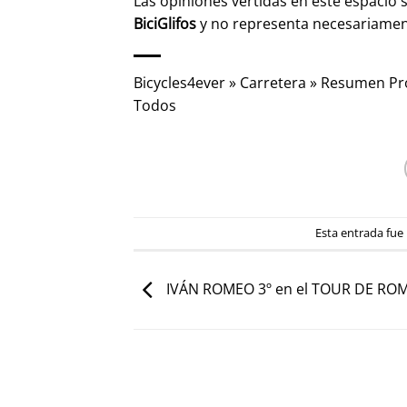
Las opiniones vertidas en este espacio 
BiciGlifos
y no representa necesariame
Bicycles4ever
»
Carretera
»
Resumen Pró
Todos
Esta entrada fue
IVÁN ROMEO 3º en el TOUR DE RO