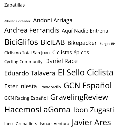
Zapatillas
Andoni Arriaga
Alberto Contador
Andrea Ferrandis
Aquí Nadie Entrena
BiciGlifos
BiciLAB
Bikepacker
Burgos-BH
Ciclistas épicos
Ciclismo Total San Juan
Daniel Race
Cycling Community
El Sello Ciclista
Eduardo Talavera
GCN Español
Ester Iniesta
FranMorcillo
GravelingReview
GCN Racing Español
HacemosLaGoma
Ibon Zugasti
Javier Ares
Ismael Ventura
Ineos Grenadiers