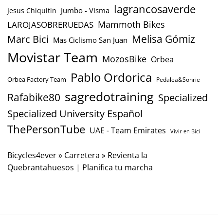
lagrancosaverde
Jumbo - Visma
Jesus Chiquitin
Mammoth Bikes
LAROJASOBRERUEDAS
Marc Bici
Melisa Gómiz
Mas Ciclismo San Juan
Movistar Team
MozosBike
Orbea
Pablo Ordorica
Orbea Factory Team
Pedalea&Sonrie
sagredotraining
Rafabike80
Specialized
Specialized University Español
ThePersonTube
UAE - Team Emirates
Vivir en Bici
Bicycles4ever
»
Carretera
»
Revienta la
Quebrantahuesos | Planifica tu marcha