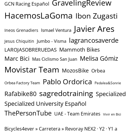
GravelingReview
GCN Racing Español
HacemosLaGoma
Ibon Zugasti
Javier Ares
Ismael Ventura
Ineos Grenadiers
lagrancosaverde
Jumbo - Visma
Jesus Chiquitin
Mammoth Bikes
LAROJASOBRERUEDAS
Marc Bici
Melisa Gómiz
Mas Ciclismo San Juan
Movistar Team
MozosBike
Orbea
Pablo Ordorica
Orbea Factory Team
Pedalea&Sonrie
sagredotraining
Rafabike80
Specialized
Specialized University Español
ThePersonTube
UAE - Team Emirates
Vivir en Bici
Bicycles4ever
»
Carretera
»
Revoray NEX2 · Y2 · Y1 a