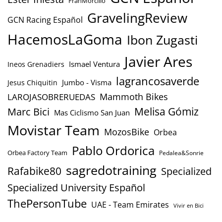
FranMorcillo
GravelingReview
GCN Racing Español
HacemosLaGoma
Ibon Zugasti
Javier Ares
Ismael Ventura
Ineos Grenadiers
lagrancosaverde
Jumbo - Visma
Jesus Chiquitin
Mammoth Bikes
LAROJASOBRERUEDAS
Marc Bici
Melisa Gómiz
Mas Ciclismo San Juan
Movistar Team
MozosBike
Orbea
Pablo Ordorica
Orbea Factory Team
Pedalea&Sonrie
sagredotraining
Rafabike80
Specialized
Specialized University Español
ThePersonTube
UAE - Team Emirates
Vivir en Bici