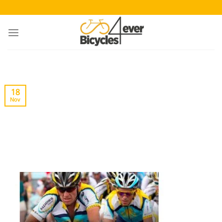
Saltar
al
contenido
18
Nov