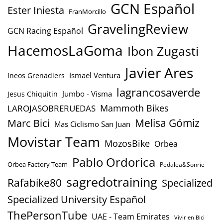
GCN Español
Ester Iniesta
FranMorcillo
GravelingReview
GCN Racing Español
HacemosLaGoma
Ibon Zugasti
Javier Ares
Ismael Ventura
Ineos Grenadiers
lagrancosaverde
Jumbo - Visma
Jesus Chiquitin
Mammoth Bikes
LAROJASOBRERUEDAS
Marc Bici
Melisa Gómiz
Mas Ciclismo San Juan
Movistar Team
MozosBike
Orbea
Pablo Ordorica
Orbea Factory Team
Pedalea&Sonrie
sagredotraining
Rafabike80
Specialized
Specialized University Español
ThePersonTube
UAE - Team Emirates
Vivir en Bici