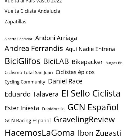
Vuelta al País Vasco 2022
Vuelta Ciclista Andalucía
Zapatillas
Andoni Arriaga
Alberto Contador
Andrea Ferrandis
Aquí Nadie Entrena
BiciGlifos
BiciLAB
Bikepacker
Burgos-BH
Ciclistas épicos
Ciclismo Total San Juan
Daniel Race
Cycling Community
El Sello Ciclista
Eduardo Talavera
GCN Español
Ester Iniesta
FranMorcillo
GravelingReview
GCN Racing Español
HacemosLaGoma
Ibon Zugasti