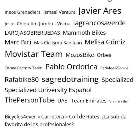
Javier Ares
Ismael Ventura
Ineos Grenadiers
lagrancosaverde
Jumbo - Visma
Jesus Chiquitin
Mammoth Bikes
LAROJASOBRERUEDAS
Marc Bici
Melisa Gómiz
Mas Ciclismo San Juan
Movistar Team
MozosBike
Orbea
Pablo Ordorica
Orbea Factory Team
Pedalea&Sonrie
sagredotraining
Rafabike80
Specialized
Specialized University Español
ThePersonTube
UAE - Team Emirates
Vivir en Bici
Bicycles4ever
»
Carretera
»
Coll de Rates: ¿La subida
favorita de los profesionales?