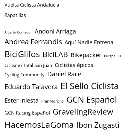
Vuelta Ciclista Andalucía
Zapatillas
Andoni Arriaga
Alberto Contador
Andrea Ferrandis
Aquí Nadie Entrena
BiciGlifos
BiciLAB
Bikepacker
Burgos-BH
Ciclistas épicos
Ciclismo Total San Juan
Daniel Race
Cycling Community
El Sello Ciclista
Eduardo Talavera
GCN Español
Ester Iniesta
FranMorcillo
GravelingReview
GCN Racing Español
HacemosLaGoma
Ibon Zugasti