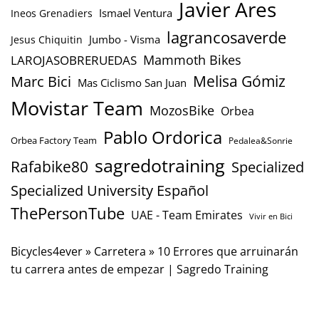
Javier Ares
Ismael Ventura
Ineos Grenadiers
lagrancosaverde
Jumbo - Visma
Jesus Chiquitin
Mammoth Bikes
LAROJASOBRERUEDAS
Marc Bici
Melisa Gómiz
Mas Ciclismo San Juan
Movistar Team
MozosBike
Orbea
Pablo Ordorica
Orbea Factory Team
Pedalea&Sonrie
sagredotraining
Rafabike80
Specialized
Specialized University Español
ThePersonTube
UAE - Team Emirates
Vivir en Bici
Bicycles4ever
»
Carretera
»
10 Errores que arruinarán
tu carrera antes de empezar | Sagredo Training