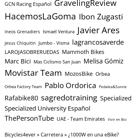
GravelingReview
GCN Racing Español
HacemosLaGoma
Ibon Zugasti
Javier Ares
Ismael Ventura
Ineos Grenadiers
lagrancosaverde
Jumbo - Visma
Jesus Chiquitin
Mammoth Bikes
LAROJASOBRERUEDAS
Marc Bici
Melisa Gómiz
Mas Ciclismo San Juan
Movistar Team
MozosBike
Orbea
Pablo Ordorica
Orbea Factory Team
Pedalea&Sonrie
sagredotraining
Rafabike80
Specialized
Specialized University Español
ThePersonTube
UAE - Team Emirates
Vivir en Bici
Bicycles4ever
»
Carretera
»
¿1000W en una eBike?