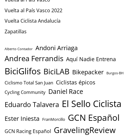
Vuelta al País Vasco 2022
Vuelta Ciclista Andalucía
Zapatillas
Andoni Arriaga
Alberto Contador
Andrea Ferrandis
Aquí Nadie Entrena
BiciGlifos
BiciLAB
Bikepacker
Burgos-BH
Ciclistas épicos
Ciclismo Total San Juan
Daniel Race
Cycling Community
El Sello Ciclista
Eduardo Talavera
GCN Español
Ester Iniesta
FranMorcillo
GravelingReview
GCN Racing Español