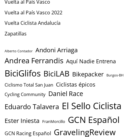
Vuelta al País Vasco
Vuelta al País Vasco 2022
Vuelta Ciclista Andalucía
Zapatillas
Andoni Arriaga
Alberto Contador
Andrea Ferrandis
Aquí Nadie Entrena
BiciGlifos
BiciLAB
Bikepacker
Burgos-BH
Ciclistas épicos
Ciclismo Total San Juan
Daniel Race
Cycling Community
El Sello Ciclista
Eduardo Talavera
GCN Español
Ester Iniesta
FranMorcillo
GravelingReview
GCN Racing Español