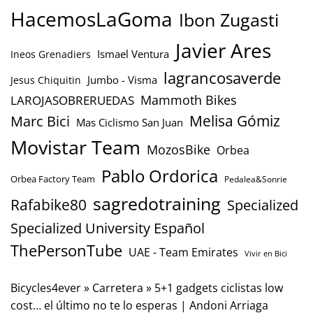
HacemosLaGoma
Ibon Zugasti
Javier Ares
Ismael Ventura
Ineos Grenadiers
lagrancosaverde
Jumbo - Visma
Jesus Chiquitin
Mammoth Bikes
LAROJASOBRERUEDAS
Marc Bici
Melisa Gómiz
Mas Ciclismo San Juan
Movistar Team
MozosBike
Orbea
Pablo Ordorica
Orbea Factory Team
Pedalea&Sonrie
sagredotraining
Rafabike80
Specialized
Specialized University Español
ThePersonTube
UAE - Team Emirates
Vivir en Bici
Bicycles4ever
»
Carretera
»
5+1 gadgets ciclistas low
cost… el último no te lo esperas | Andoni Arriaga