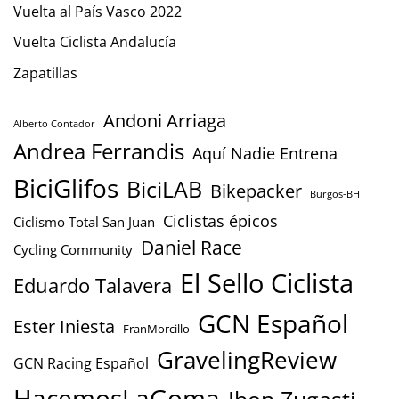
Vuelta al País Vasco 2022
Vuelta Ciclista Andalucía
Zapatillas
Andoni Arriaga
Alberto Contador
Andrea Ferrandis
Aquí Nadie Entrena
BiciGlifos
BiciLAB
Bikepacker
Burgos-BH
Ciclistas épicos
Ciclismo Total San Juan
Daniel Race
Cycling Community
El Sello Ciclista
Eduardo Talavera
GCN Español
Ester Iniesta
FranMorcillo
GravelingReview
GCN Racing Español
HacemosLaGoma