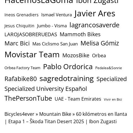
Ibon Zugasti
Javier Ares
Ismael Ventura
Ineos Grenadiers
lagrancosaverde
Jumbo - Visma
Jesus Chiquitin
Mammoth Bikes
LAROJASOBRERUEDAS
Marc Bici
Melisa Gómiz
Mas Ciclismo San Juan
Movistar Team
MozosBike
Orbea
Pablo Ordorica
Orbea Factory Team
Pedalea&Sonrie
sagredotraining
Rafabike80
Specialized
Specialized University Español
ThePersonTube
UAE - Team Emirates
Vivir en Bici
Bicycles4ever
»
Mountain Bike
»
60 kilómetros en llanta
| Etapa 1 – Škoda Titan Desert 2025 | Ibon Zugasti