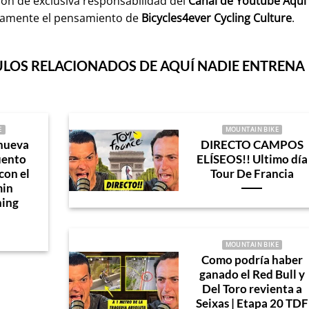
son de exclusiva responsabilidad del
Canal de Youtube
Aquí
iamente el pensamiento de
Bicycles4ever Cycling Culture
.
ULOS RELACIONADOS DE AQUÍ NADIE ENTRENA
E
MOUNTAIN BIKE
 nueva
DIRECTO CAMPOS
uento
ELÍSEOS!! Ultimo día
con el
Tour De Francia
min
ning
MOUNTAIN BIKE
Como podría haber
ganado el Red Bull y
Del Toro revienta a
Seixas | Etapa 20 TDF