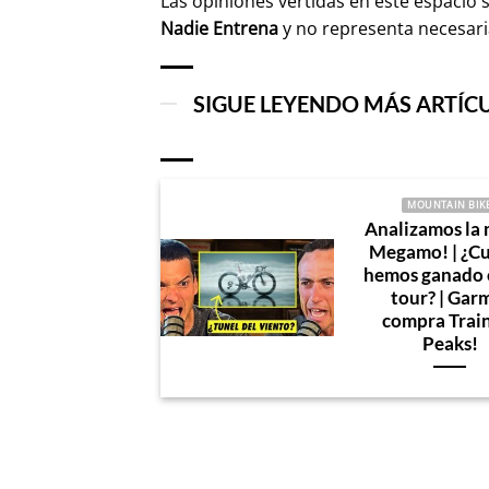
Las opiniones vertidas en este espacio 
Nadie Entrena
y no representa necesar
SIGUE LEYENDO MÁS ARTÍC
MOUNTAIN BIK
Analizamos la
Megamo! | ¿C
hemos ganado 
tour? | Gar
compra Trai
Peaks!