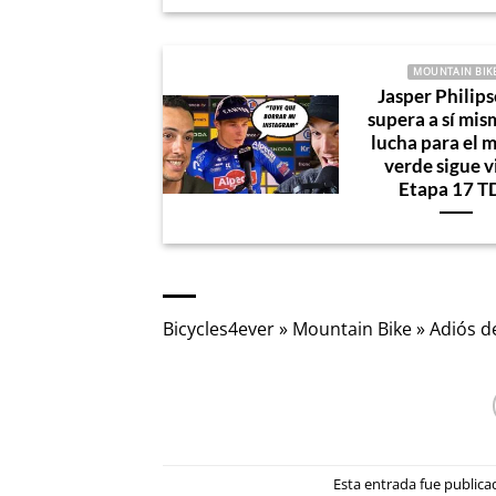
MOUNTAIN BIK
Jasper Philips
supera a sí mis
lucha para el m
verde sigue v
Etapa 17 T
Bicycles4ever
»
Mountain Bike
»
Adiós d
Esta entrada fue public