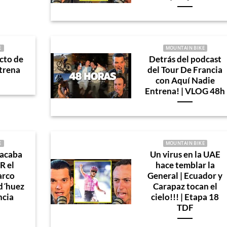
E
MOUNTAIN BIKE
cto de
Detrás del podcast
trena
del Tour De Francia
con Aquí Nadie
Entrena! | VLOG 48h
E
MOUNTAIN BIKE
acaba
Un virus en la UAE
R el
hace temblar la
arco
General | Ecuador y
 d´huez
Carapaz tocan el
ncia
cielo!!! | Etapa 18
TDF