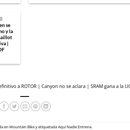
E
en se
mo y la
aillot
iva |
DF
efinitivo a ROTOR | Canyon no se aclara | SRAM gana a la U
ada en
Mountain Bike
y etiquetada
Aquí Nadie Entrena
.