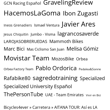
GravelingReview
GCN Racing Español
HacemosLaGoma
Ibon Zugasti
Javier Ares
Ismael Ventura
Ineos Grenadiers
lagrancosaverde
Jumbo - Visma
Jesus Chiquitin
Mammoth Bikes
LAROJASOBRERUEDAS
Marc Bici
Melisa Gómiz
Mas Ciclismo San Juan
Movistar Team
MozosBike
Orbea
Pablo Ordorica
Orbea Factory Team
Pedalea&Sonrie
sagredotraining
Rafabike80
Specialized
Specialized University Español
ThePersonTube
UAE - Team Emirates
Vivir en Bici
Bicycles4ever
»
Carretera
»
AITANA TOUR: Así es LA