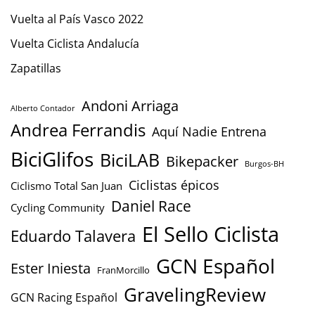
Vuelta al País Vasco 2022
Vuelta Ciclista Andalucía
Zapatillas
Andoni Arriaga
Alberto Contador
Andrea Ferrandis
Aquí Nadie Entrena
BiciGlifos
BiciLAB
Bikepacker
Burgos-BH
Ciclistas épicos
Ciclismo Total San Juan
Daniel Race
Cycling Community
El Sello Ciclista
Eduardo Talavera
GCN Español
Ester Iniesta
FranMorcillo
GravelingReview
GCN Racing Español