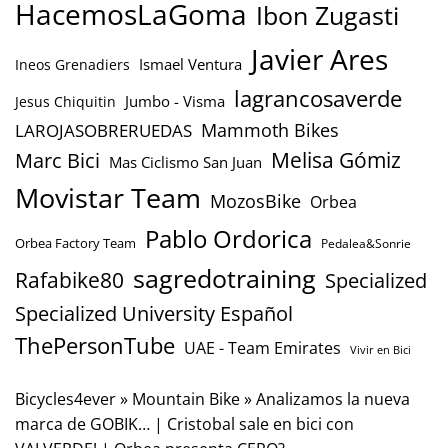
HacemosLaGoma
Ibon Zugasti
Javier Ares
Ismael Ventura
Ineos Grenadiers
lagrancosaverde
Jumbo - Visma
Jesus Chiquitin
Mammoth Bikes
LAROJASOBRERUEDAS
Marc Bici
Melisa Gómiz
Mas Ciclismo San Juan
Movistar Team
MozosBike
Orbea
Pablo Ordorica
Orbea Factory Team
Pedalea&Sonrie
sagredotraining
Rafabike80
Specialized
Specialized University Español
ThePersonTube
UAE - Team Emirates
Vivir en Bici
Bicycles4ever
»
Mountain Bike
»
Analizamos la nueva
marca de GOBIK… | Cristobal sale en bici con