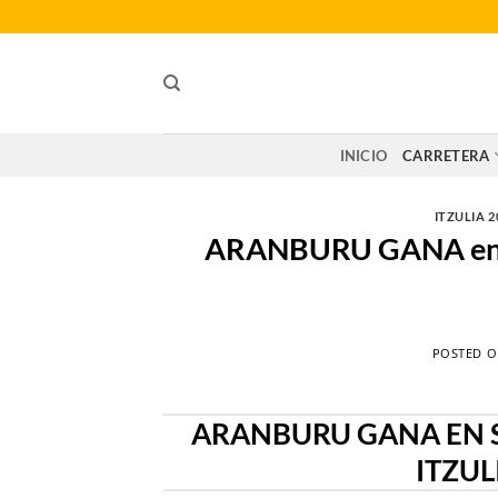
Saltar
al
contenido
INICIO
CARRETERA
ITZULIA 2
ARANBURU GANA en s
POSTED 
ARANBURU GANA EN S
ITZUL