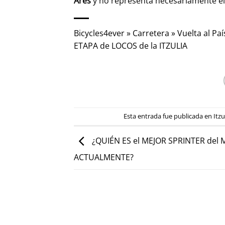
Ares
y no representa necesariamente e
Bicycles4ever
»
Carretera
»
Vuelta al Pa
ETAPA de LOCOS de la ITZULIA
Esta entrada fue publicada en
Itzu
¿QUIÉN ES el MEJOR SPRINTER de
ACTUALMENTE?