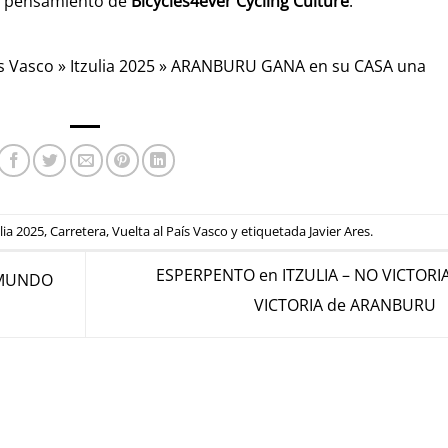
l pensamiento de
Bicycles4ever Cycling Culture
.
ís Vasco
»
Itzulia 2025
»
ARANBURU GANA en su CASA una
lia 2025
,
Carretera
,
Vuelta al País Vasco
y etiquetada
Javier Ares
.
ESPERPENTO en ITZULIA – NO VICTORIA,
l MUNDO
VICTORIA de ARANBURU