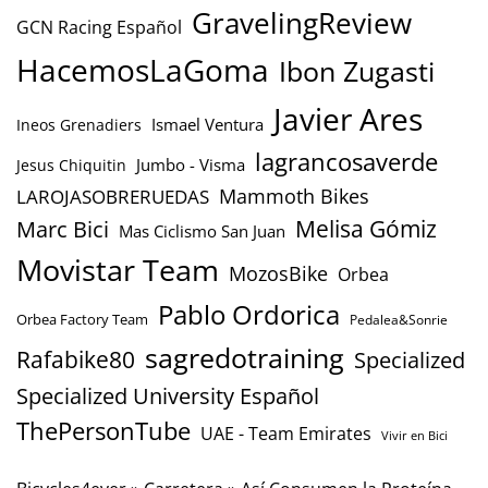
GravelingReview
GCN Racing Español
HacemosLaGoma
Ibon Zugasti
Javier Ares
Ismael Ventura
Ineos Grenadiers
lagrancosaverde
Jumbo - Visma
Jesus Chiquitin
Mammoth Bikes
LAROJASOBRERUEDAS
Marc Bici
Melisa Gómiz
Mas Ciclismo San Juan
Movistar Team
MozosBike
Orbea
Pablo Ordorica
Orbea Factory Team
Pedalea&Sonrie
sagredotraining
Rafabike80
Specialized
Specialized University Español
ThePersonTube
UAE - Team Emirates
Vivir en Bici