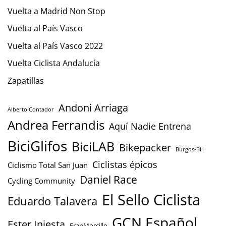
Vuelta a Madrid Non Stop
Vuelta al País Vasco
Vuelta al País Vasco 2022
Vuelta Ciclista Andalucía
Zapatillas
Andoni Arriaga
Alberto Contador
Andrea Ferrandis
Aquí Nadie Entrena
BiciGlifos
BiciLAB
Bikepacker
Burgos-BH
Ciclistas épicos
Ciclismo Total San Juan
Daniel Race
Cycling Community
El Sello Ciclista
Eduardo Talavera
GCN Español
Ester Iniesta
FranMorcillo