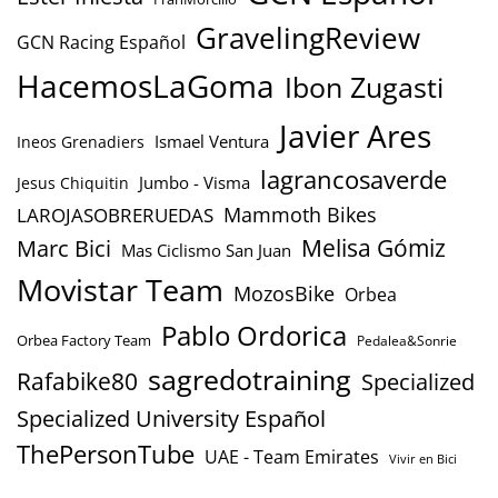
GravelingReview
GCN Racing Español
HacemosLaGoma
Ibon Zugasti
Javier Ares
Ismael Ventura
Ineos Grenadiers
lagrancosaverde
Jumbo - Visma
Jesus Chiquitin
Mammoth Bikes
LAROJASOBRERUEDAS
Marc Bici
Melisa Gómiz
Mas Ciclismo San Juan
Movistar Team
MozosBike
Orbea
Pablo Ordorica
Orbea Factory Team
Pedalea&Sonrie
sagredotraining
Rafabike80
Specialized
Specialized University Español
ThePersonTube
UAE - Team Emirates
Vivir en Bici