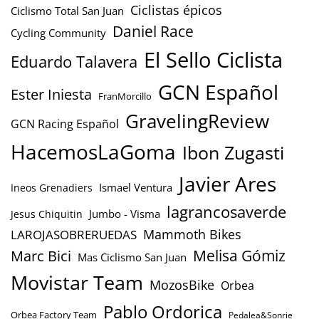
Ciclistas épicos
Ciclismo Total San Juan
Daniel Race
Cycling Community
El Sello Ciclista
Eduardo Talavera
GCN Español
Ester Iniesta
FranMorcillo
GravelingReview
GCN Racing Español
HacemosLaGoma
Ibon Zugasti
Javier Ares
Ismael Ventura
Ineos Grenadiers
lagrancosaverde
Jumbo - Visma
Jesus Chiquitin
Mammoth Bikes
LAROJASOBRERUEDAS
Marc Bici
Melisa Gómiz
Mas Ciclismo San Juan
Movistar Team
MozosBike
Orbea
Pablo Ordorica
Orbea Factory Team
Pedalea&Sonrie