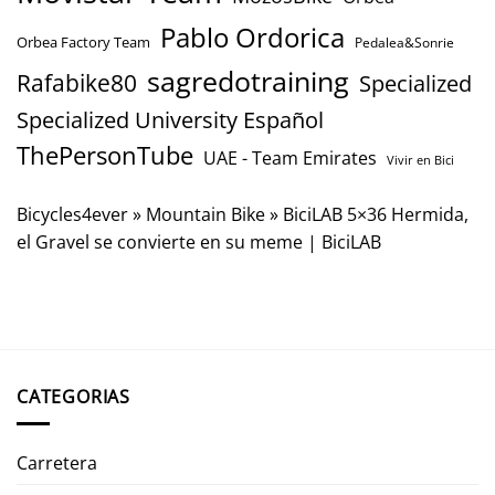
Pablo Ordorica
Orbea Factory Team
Pedalea&Sonrie
sagredotraining
Rafabike80
Specialized
Specialized University Español
ThePersonTube
UAE - Team Emirates
Vivir en Bici
Bicycles4ever
»
Mountain Bike
»
BiciLAB 5×36 Hermida,
el Gravel se convierte en su meme | BiciLAB
CATEGORIAS
Carretera