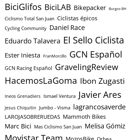
BiciGlifos
BiciLAB
Bikepacker
Burgos-BH
Ciclistas épicos
Ciclismo Total San Juan
Daniel Race
Cycling Community
El Sello Ciclista
Eduardo Talavera
GCN Español
Ester Iniesta
FranMorcillo
GravelingReview
GCN Racing Español
HacemosLaGoma
Ibon Zugasti
Javier Ares
Ismael Ventura
Ineos Grenadiers
lagrancosaverde
Jumbo - Visma
Jesus Chiquitin
Mammoth Bikes
LAROJASOBRERUEDAS
Marc Bici
Melisa Gómiz
Mas Ciclismo San Juan
Movistar Team
MozosBike
Orbea