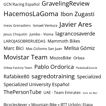
GravelingReview
GCN Racing Español
HacemosLaGoma
Ibon Zugasti
Javier Ares
Ismael Ventura
Ineos Grenadiers
lagrancosaverde
Jumbo - Visma
Jesus Chiquitin
Mammoth Bikes
LAROJASOBRERUEDAS
Marc Bici
Melisa Gómiz
Mas Ciclismo San Juan
Movistar Team
MozosBike
Orbea
Pablo Ordorica
Orbea Factory Team
Pedalea&Sonrie
sagredotraining
Rafabike80
Specialized
Specialized University Español
ThePersonTube
UAE - Team Emirates
Vivir en Bici
Bicycles4ever
»
Mountain Bike
»
BTT Urbión: Etapa