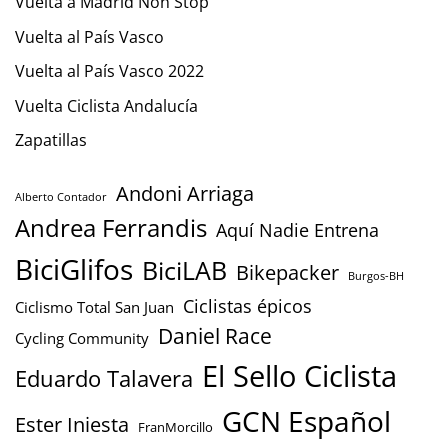
Vuelta a Madrid Non Stop
Vuelta al País Vasco
Vuelta al País Vasco 2022
Vuelta Ciclista Andalucía
Zapatillas
Andoni Arriaga
Alberto Contador
Andrea Ferrandis
Aquí Nadie Entrena
BiciGlifos
BiciLAB
Bikepacker
Burgos-BH
Ciclistas épicos
Ciclismo Total San Juan
Daniel Race
Cycling Community
El Sello Ciclista
Eduardo Talavera
GCN Español
Ester Iniesta
FranMorcillo