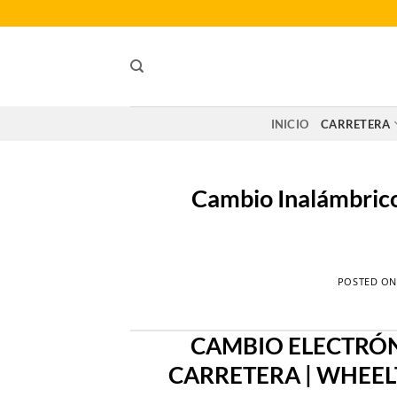
Saltar
al
contenido
INICIO
CARRETERA
Cambio Inalámbric
POSTED O
CAMBIO ELECTRÓN
CARRETERA | WHEELT