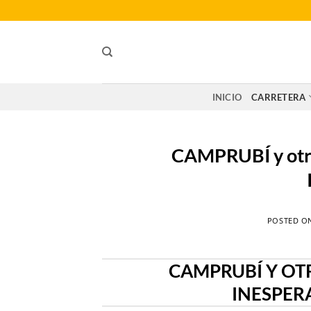
Saltar
al
contenido
INICIO
CARRETERA
CAMPRUBÍ y o
POSTED O
CAMPRUBÍ Y OT
INESPER