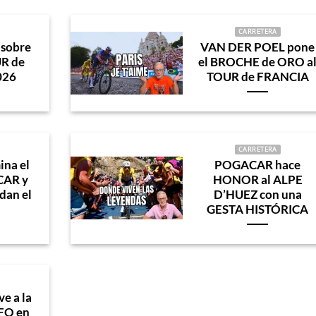
CARRETERA
sobre
VAN DER POEL pone
UR de
el BROCHE de ORO a
026
TOUR de FRANCIA
CARRETERA
na el
POGACAR hace
CAR y
HONOR al ALPE
dan el
D’HUEZ con una
GESTA HISTÓRICA
e a la
FO en