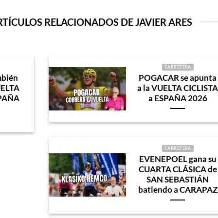
RTÍCULOS RELACIONADOS DE JAVIER ARES
CARRETERA
bién
POGACAR se apunta
UELTA
a la VUELTA CICLIST
SPAÑA
a ESPAÑA 2026
CARRETERA
EVENEPOEL gana su
CUARTA CLÁSICA de
SAN SEBASTIÁN
batiendo a CARAPAZ