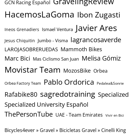
GravelingReview
GCN Racing Español
HacemosLaGoma
Ibon Zugasti
Javier Ares
Ismael Ventura
Ineos Grenadiers
lagrancosaverde
Jumbo - Visma
Jesus Chiquitin
Mammoth Bikes
LAROJASOBRERUEDAS
Marc Bici
Melisa Gómiz
Mas Ciclismo San Juan
Movistar Team
MozosBike
Orbea
Pablo Ordorica
Orbea Factory Team
Pedalea&Sonrie
sagredotraining
Rafabike80
Specialized
Specialized University Español
ThePersonTube
UAE - Team Emirates
Vivir en Bici
Bicycles4ever
»
Gravel
»
Bicicletas Gravel
»
Cinelli King