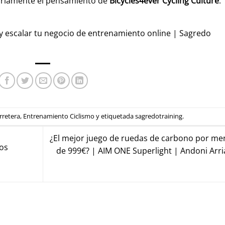
ariamente el pensamiento de
Bicycles4ever Cycling Culture
.
y escalar tu negocio de entrenamiento online | Sagredo
rretera
,
Entrenamiento Ciclismo
y etiquetada
sagredotraining
.
¿El mejor juego de ruedas de carbono por me
os
de 999€? | AIM ONE Superlight | Andoni Arr