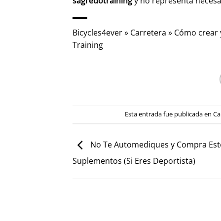
sagredotraining
y no representa neces
Bicycles4ever
»
Carretera
»
Cómo crear 
Training
Esta entrada fue publicada en
Ca
No Te Automediques y Compra Est
Suplementos (Si Eres Deportista)