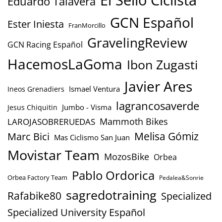
Eduardo Talavera
GCN Español
Ester Iniesta
FranMorcillo
GravelingReview
GCN Racing Español
HacemosLaGoma
Ibon Zugasti
Javier Ares
Ismael Ventura
Ineos Grenadiers
lagrancosaverde
Jumbo - Visma
Jesus Chiquitin
Mammoth Bikes
LAROJASOBRERUEDAS
Marc Bici
Melisa Gómiz
Mas Ciclismo San Juan
Movistar Team
MozosBike
Orbea
Pablo Ordorica
Orbea Factory Team
Pedalea&Sonrie
sagredotraining
Rafabike80
Specialized
Specialized University Español