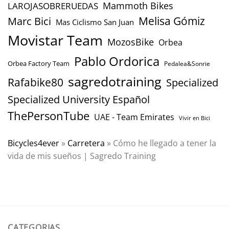
Mammoth Bikes
LAROJASOBRERUEDAS
Marc Bici
Melisa Gómiz
Mas Ciclismo San Juan
Movistar Team
MozosBike
Orbea
Pablo Ordorica
Orbea Factory Team
Pedalea&Sonrie
sagredotraining
Rafabike80
Specialized
Specialized University Español
ThePersonTube
UAE - Team Emirates
Vivir en Bici
Bicycles4ever
»
Carretera
»
Cómo he llegado a tener la
vida de mis sueños | Sagredo Training
CATEGORIAS