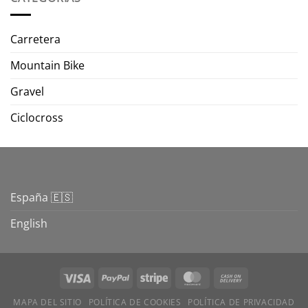
Carretera
Mountain Bike
Gravel
Ciclocross
España 🇪🇸
English
Visa
PayPal
Stripe
MasterCard
Cash
On
MAPA DEL SITIO
POLÍTICA DE COOKIES
POLÍTICA DE PRIVACIDAD