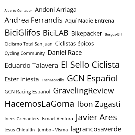
Andoni Arriaga
Alberto Contador
Andrea Ferrandis
Aquí Nadie Entrena
BiciGlifos
BiciLAB
Bikepacker
Burgos-BH
Ciclistas épicos
Ciclismo Total San Juan
Daniel Race
Cycling Community
El Sello Ciclista
Eduardo Talavera
GCN Español
Ester Iniesta
FranMorcillo
GravelingReview
GCN Racing Español
HacemosLaGoma
Ibon Zugasti
Javier Ares
Ismael Ventura
Ineos Grenadiers
lagrancosaverde
Jumbo - Visma
Jesus Chiquitin