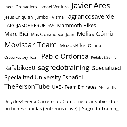
Javier Ares
Ismael Ventura
Ineos Grenadiers
lagrancosaverde
Jumbo - Visma
Jesus Chiquitin
Mammoth Bikes
LAROJASOBRERUEDAS
Marc Bici
Melisa Gómiz
Mas Ciclismo San Juan
Movistar Team
MozosBike
Orbea
Pablo Ordorica
Orbea Factory Team
Pedalea&Sonrie
sagredotraining
Rafabike80
Specialized
Specialized University Español
ThePersonTube
UAE - Team Emirates
Vivir en Bici
Bicycles4ever
»
Carretera
»
Cómo mejorar subiendo si
no tienes subidas (entrenos clave) | Sagredo Training