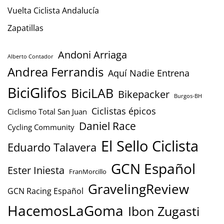
Vuelta Ciclista Andalucía
Zapatillas
Andoni Arriaga
Alberto Contador
Andrea Ferrandis
Aquí Nadie Entrena
BiciGlifos
BiciLAB
Bikepacker
Burgos-BH
Ciclistas épicos
Ciclismo Total San Juan
Daniel Race
Cycling Community
El Sello Ciclista
Eduardo Talavera
GCN Español
Ester Iniesta
FranMorcillo
GravelingReview
GCN Racing Español
HacemosLaGoma
Ibon Zugasti