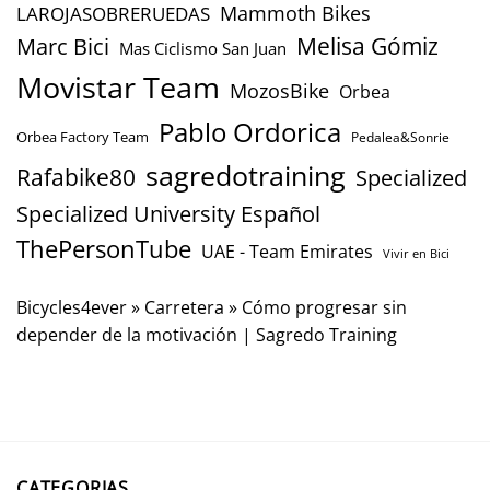
Mammoth Bikes
LAROJASOBRERUEDAS
Marc Bici
Melisa Gómiz
Mas Ciclismo San Juan
Movistar Team
MozosBike
Orbea
Pablo Ordorica
Orbea Factory Team
Pedalea&Sonrie
sagredotraining
Rafabike80
Specialized
Specialized University Español
ThePersonTube
UAE - Team Emirates
Vivir en Bici
Bicycles4ever
»
Carretera
»
Cómo progresar sin
depender de la motivación | Sagredo Training
CATEGORIAS