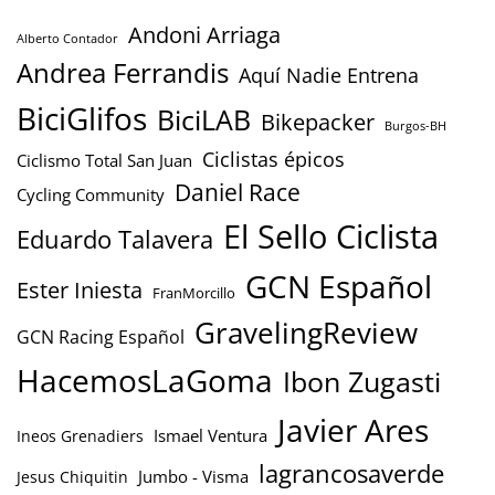
Andoni Arriaga
Alberto Contador
Andrea Ferrandis
Aquí Nadie Entrena
BiciGlifos
BiciLAB
Bikepacker
Burgos-BH
Ciclistas épicos
Ciclismo Total San Juan
Daniel Race
Cycling Community
El Sello Ciclista
Eduardo Talavera
GCN Español
Ester Iniesta
FranMorcillo
GravelingReview
GCN Racing Español
HacemosLaGoma
Ibon Zugasti
Javier Ares
Ismael Ventura
Ineos Grenadiers
lagrancosaverde
Jumbo - Visma
Jesus Chiquitin