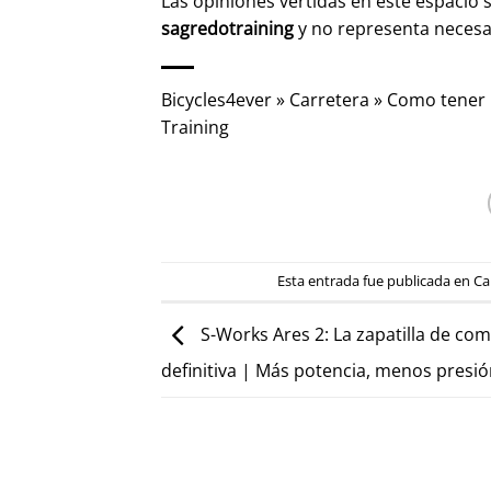
Las opiniones vertidas en este espacio 
sagredotraining
y no representa neces
Bicycles4ever
»
Carretera
»
Como tener r
Training
Esta entrada fue publicada en
Ca
S-Works Ares 2: La zapatilla de co
definitiva | Más potencia, menos presi