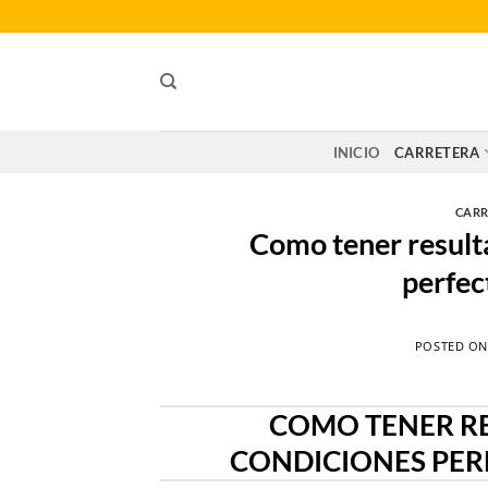
Saltar
al
contenido
INICIO
CARRETERA
CARR
Como tener resulta
perfec
POSTED O
COMO TENER RE
CONDICIONES PER