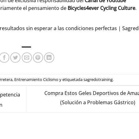
son de exclusiva responsabilidad del
Canal de Youtube
ariamente el pensamiento de
Bicycles4ever Cycling Culture
.
esultados sin esperar a las condiciones perfectas | Sagre
rretera
,
Entrenamiento Ciclismo
y etiquetada
sagredotraining
.
Compra Estos Geles Deportivos de Ama
mpetencia
(Solución a Problemas Gástrico)
ón