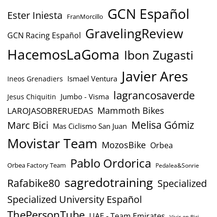
GCN Español
Ester Iniesta
FranMorcillo
GravelingReview
GCN Racing Español
HacemosLaGoma
Ibon Zugasti
Javier Ares
Ismael Ventura
Ineos Grenadiers
lagrancosaverde
Jumbo - Visma
Jesus Chiquitin
Mammoth Bikes
LAROJASOBRERUEDAS
Marc Bici
Melisa Gómiz
Mas Ciclismo San Juan
Movistar Team
MozosBike
Orbea
Pablo Ordorica
Orbea Factory Team
Pedalea&Sonrie
sagredotraining
Rafabike80
Specialized
Specialized University Español
ThePersonTube
UAE - Team Emirates
Vivir en Bici