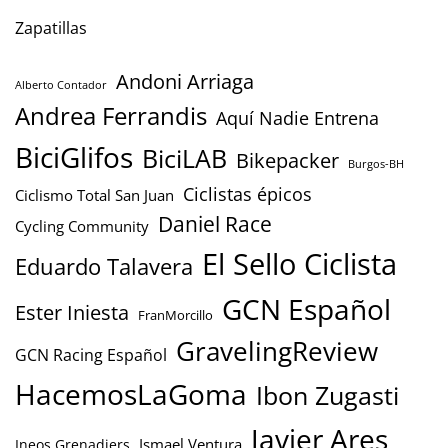
Zapatillas
Andoni Arriaga
Alberto Contador
Andrea Ferrandis
Aquí Nadie Entrena
BiciGlifos
BiciLAB
Bikepacker
Burgos-BH
Ciclistas épicos
Ciclismo Total San Juan
Daniel Race
Cycling Community
El Sello Ciclista
Eduardo Talavera
GCN Español
Ester Iniesta
FranMorcillo
GravelingReview
GCN Racing Español
HacemosLaGoma
Ibon Zugasti
Javier Ares
Ismael Ventura
Ineos Grenadiers