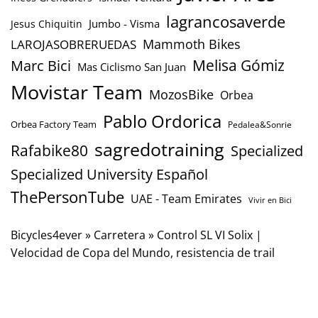
lagrancosaverde
Jumbo - Visma
Jesus Chiquitin
Mammoth Bikes
LAROJASOBRERUEDAS
Marc Bici
Melisa Gómiz
Mas Ciclismo San Juan
Movistar Team
MozosBike
Orbea
Pablo Ordorica
Orbea Factory Team
Pedalea&Sonrie
sagredotraining
Rafabike80
Specialized
Specialized University Español
ThePersonTube
UAE - Team Emirates
Vivir en Bici
Bicycles4ever
»
Carretera
»
Control SL VI Solix |
Velocidad de Copa del Mundo, resistencia de trail