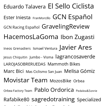
El Sello Ciclista
Eduardo Talavera
GCN Español
Ester Iniesta
FranMorcillo
GravelingReview
GCN Racing Español
HacemosLaGoma
Ibon Zugasti
Javier Ares
Ismael Ventura
Ineos Grenadiers
lagrancosaverde
Jumbo - Visma
Jesus Chiquitin
Mammoth Bikes
LAROJASOBRERUEDAS
Marc Bici
Melisa Gómiz
Mas Ciclismo San Juan
Movistar Team
MozosBike
Orbea
Pablo Ordorica
Orbea Factory Team
Pedalea&Sonrie
sagredotraining
Rafabike80
Specialized