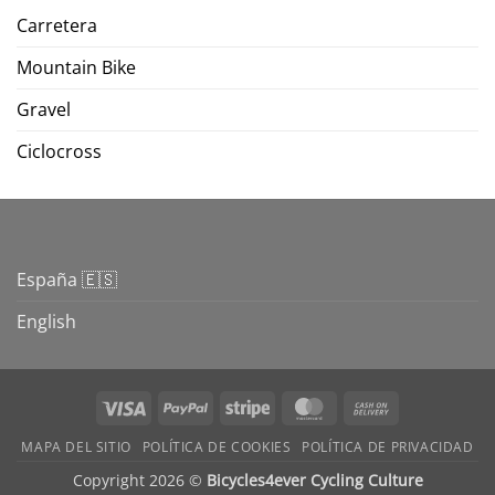
Carretera
Mountain Bike
Gravel
Ciclocross
España 🇪🇸
English
Visa
PayPal
Stripe
MasterCard
Cash
On
MAPA DEL SITIO
POLÍTICA DE COOKIES
POLÍTICA DE PRIVACIDAD
Delivery
Copyright 2026 ©
Bicycles4ever Cycling Culture