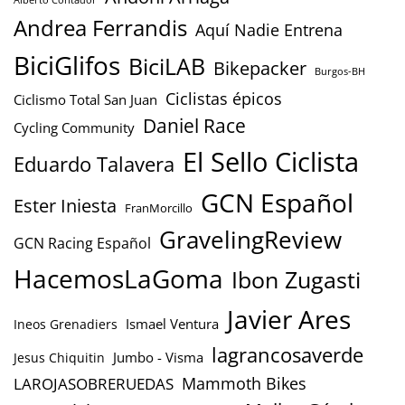
Alberto Contador
Andrea Ferrandis
Aquí Nadie Entrena
BiciGlifos
BiciLAB
Bikepacker
Burgos-BH
Ciclistas épicos
Ciclismo Total San Juan
Daniel Race
Cycling Community
El Sello Ciclista
Eduardo Talavera
GCN Español
Ester Iniesta
FranMorcillo
GravelingReview
GCN Racing Español
HacemosLaGoma
Ibon Zugasti
Javier Ares
Ismael Ventura
Ineos Grenadiers
lagrancosaverde
Jumbo - Visma
Jesus Chiquitin
Mammoth Bikes
LAROJASOBRERUEDAS