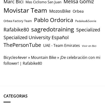
Marc Bici
Melisa Gómiz
Mas Ciclismo San Juan
Movistar Team
MozosBike
Orbea
Pablo Ordorica
Orbea Factory Team
Pedalea&Sonrie
sagredotraining
Rafabike80
Specialized
Specialized University Español
ThePersonTube
UAE - Team Emirates
Vivir en Bici
Bicycles4ever
»
Mountain Bike
»
¡De celebración con mi
follower! | Rafabike80
CATEGORIAS